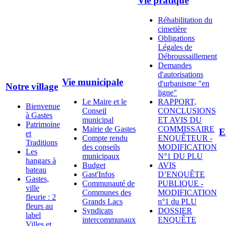
Vie pratique
Réhabilitation du
cimetière
Obligations
Légales de
Débroussaillement
Demandes
d'autorisations
Vie municipale
d'urbanisme "en
Notre village
ligne"
Le Maire et le
RAPPORT,
Bienvenue
Conseil
CONCLUSIONS
à Gastes
municipal
ET AVIS DU
Patrimoine
Mairie de Gastes
COMMISSAIRE
E
et
Compte rendu
ENQUÊTEUR -
Traditions
des conseils
MODIFICATION
Les
municipaux
N°1 DU PLU
hangars à
Budget
AVIS
bateau
Gast'Infos
D’ENQUÊTE
Gastes,
Communauté de
PUBLIQUE -
ville
Communes des
MODIFICATION
fleurie : 2
Grands Lacs
n°1 du PLU
fleurs au
Syndicats
DOSSIER
label
intercommunaux
ENQUÊTE
Villes et