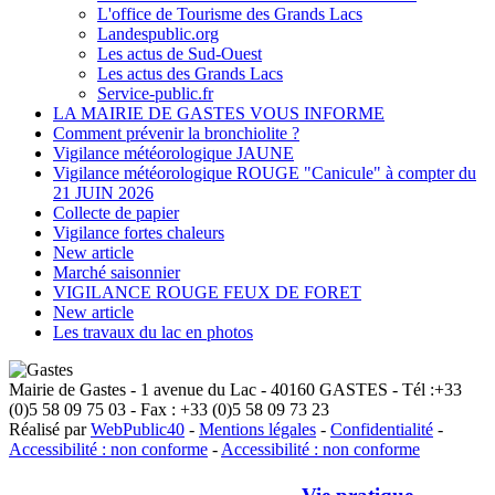
L'office de Tourisme des Grands Lacs
Landespublic.org
Les actus de Sud-Ouest
Les actus des Grands Lacs
Service-public.fr
LA MAIRIE DE GASTES VOUS INFORME
Comment prévenir la bronchiolite ?
Vigilance météorologique JAUNE
Vigilance météorologique ROUGE "Canicule" à compter du
21 JUIN 2026
Collecte de papier
Vigilance fortes chaleurs
New article
Marché saisonnier
VIGILANCE ROUGE FEUX DE FORET
New article
Les travaux du lac en photos
Mairie de Gastes - 1 avenue du Lac - 40160 GASTES - Tél :+33
(0)5 58 09 75 03 - Fax : +33 (0)5 58 09 73 23
Réalisé par
WebPublic40
-
Mentions légales
-
Confidentialité
-
Accessibilité : non conforme
-
Accessibilité : non conforme